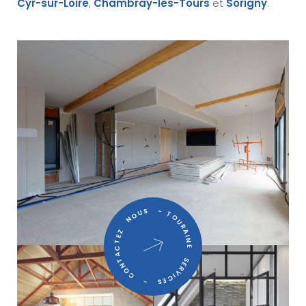
Cyr-sur-Loire
,
Chambray-lès-Tours
et
Sorigny
.
TOURAINE SERVICES - CONTACTEZ NOUS -