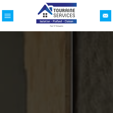
Panneau de gestion des cookies
HORAIRES
lundi :
8h00 a 19h00
mardi :
8h00 a 19h00
mercredi :
8h00 a 19h00
jeudi :
8h00 a 19h00
vendredi :
8h00 a 19h00