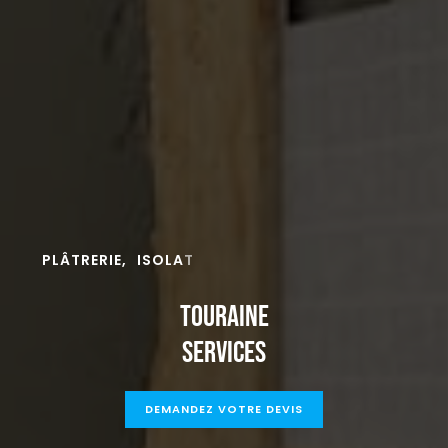
A
M
É
N
A
G
E
M
E
N
T
B
TOURAINE
SERVICES
DEMANDEZ VOTRE DEVIS