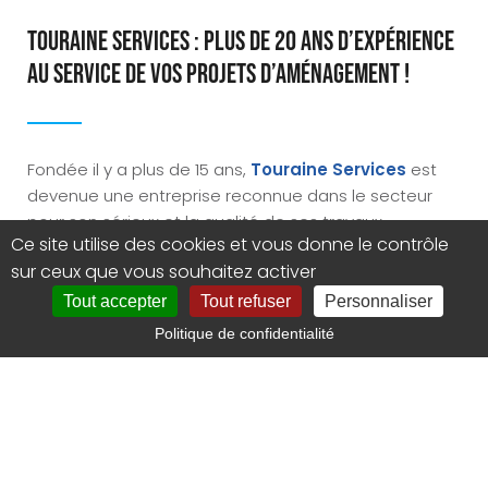
Touraine Services : plus de 20 ans d’expérience
au service de vos projets d’aménagement !
Fondée il y a plus de 15 ans,
Touraine Services
est
devenue une entreprise reconnue dans le secteur
pour son sérieux et la qualité de ses travaux.
Ce site utilise des cookies et vous donne le contrôle
sur ceux que vous souhaitez activer
Nos
artisans qualifiés
ont plus d’une
vingtaine
Tout accepter
Tout refuser
Personnaliser
d’années d’expérience
, et possèdent un
grand
Politique de confidentialité
savoir-faire
dans tous les domaines
nécessaires à la conduite de
travaux de qualité
en
aménagement intérieur
et
pose de chape
.
Proche de chez vous
, nous accordons une attention